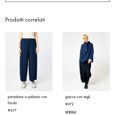
Prodotti correlati
pantalone a palazzo con
giacca con tagli
fondo
€
372
€
227
Que
SCEGLI