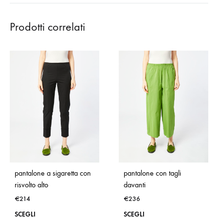
Prodotti correlati
pantalone a sigaretta con
pantalone con tagli
risvolto alto
davanti
€
214
€
236
Questo
Que
SCEGLI
SCEGLI