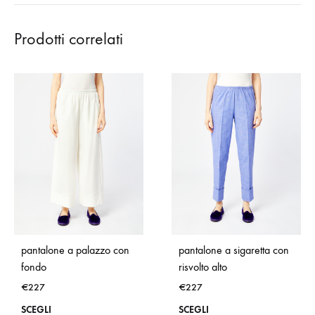
Prodotti correlati
pantalone a palazzo con
pantalone a sigaretta con
fondo
risvolto alto
€
227
€
227
Questo
Que
SCEGLI
SCEGLI