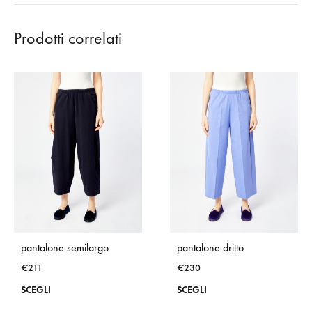
Prodotti correlati
pantalone semilargo
pantalone dritto
€
211
€
230
Questo
Que
SCEGLI
SCEGLI
prodotto
prod