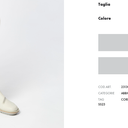
Taglia
Colore
COD.ART.
231
CATEGORIE
ABB
TAG
COR
SS23