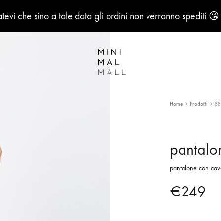
evi che sino a tale data gli ordini non verranno spediti 😘
MiniMalMall
Home
Prodotti
SS
pantalo
pantalone con cava
€
249