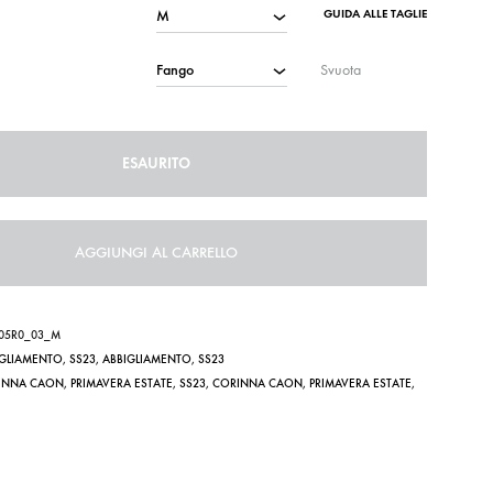
GUIDA ALLE TAGLIE
Svuota
ESAURITO
AGGIUNGI AL CARRELLO
305R0_03_M
IGLIAMENTO
,
SS23
,
ABBIGLIAMENTO
,
SS23
INNA CAON
,
PRIMAVERA ESTATE
,
SS23
,
CORINNA CAON
,
PRIMAVERA ESTATE
,