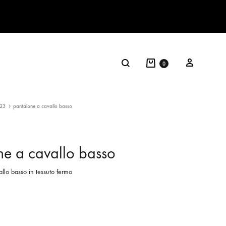
0
23
pantalone a cavallo basso
ne a cavallo basso
llo basso in tessuto fermo