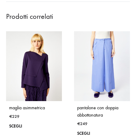
Prodotti correlati
maglia asimmetrica
pantalone con doppia
abbottonatura
€
229
€
249
Questo
SCEGLI
Que
SCEGLI
prodotto