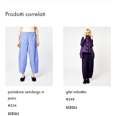
Prodotti correlati
pantalone semilargo in
gilet imbottito
jeans
€
298
€
236
Que
SCEGLI
Questo
SCEGLI
prod