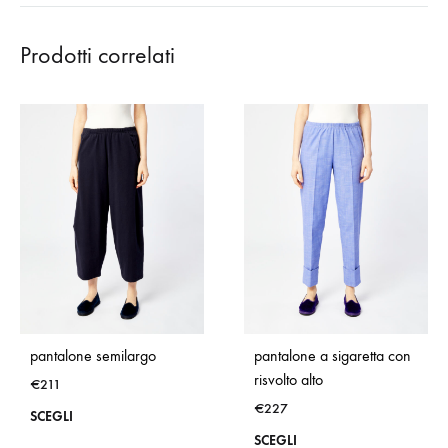
Prodotti correlati
pantalone semilargo
pantalone a sigaretta con
risvolto alto
€
211
€
227
Questo
SCEGLI
Que
SCEGLI
prodotto