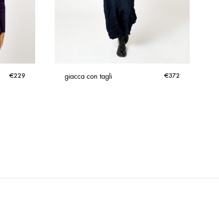
€
229
giacca con tagli
€
372