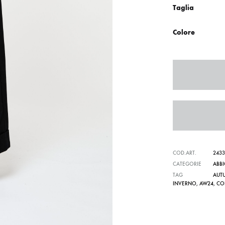
Taglia
Colore
COD.ART.
243
CATEGORIE
ABB
TAG
AUT
INVERNO
,
AW24
,
CO