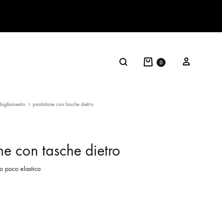
0
bigliamento
pantalone con tasche dietro
e con tasche dietro
o poco elastico