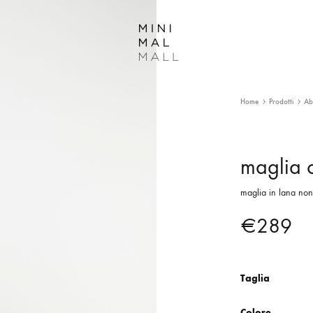
MiniMalMall
Home
Prodotti
Ab
maglia c
maglia in lana non
€
289
Taglia
Colore