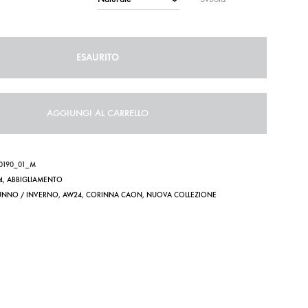
ESAURITO
AGGIUNGI AL CARRELLO
0190_01_M
4
,
ABBIGLIAMENTO
UNNO / INVERNO
,
AW24
,
CORINNA CAON
,
NUOVA COLLEZIONE