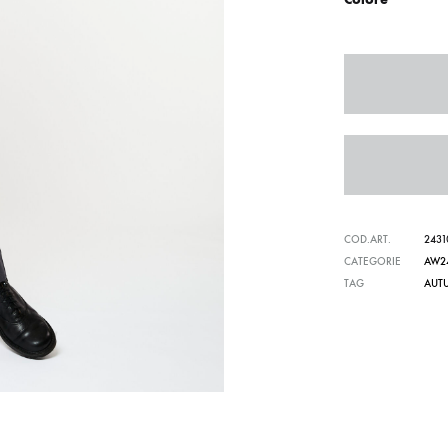
COD.ART.
2431
CATEGORIE
AW2
TAG
AUT