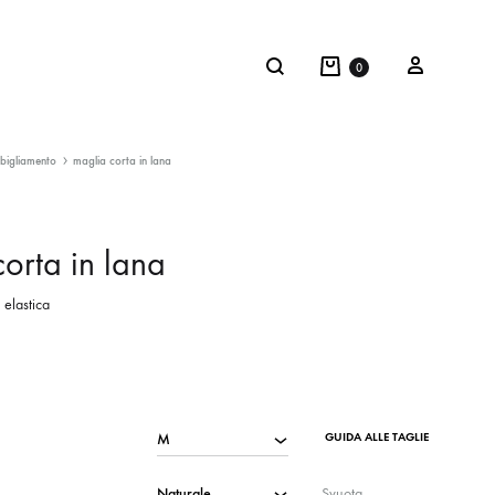
0
bigliamento
maglia corta in lana
orta in lana
 elastica
GUIDA ALLE TAGLIE
Svuota